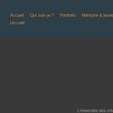
Accueil
Qui suis-je ?
Portfolio
Mémoire & jeun
Un café
L'ensemble des créati